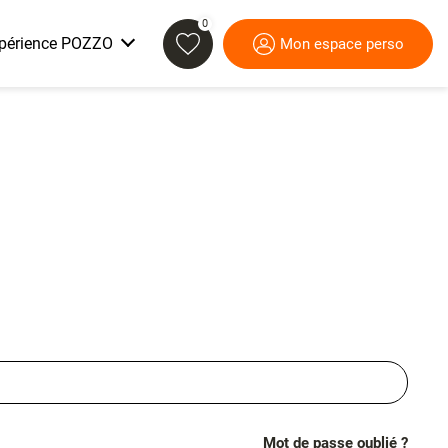
0
xpérience POZZO
Mon espace perso
Nos ambitions
Mot de passe oublié ?