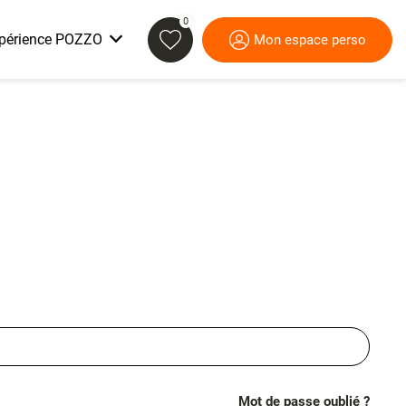
0
xpérience POZZO
Mon espace perso
Nos ambitions
Mot de passe oublié ?