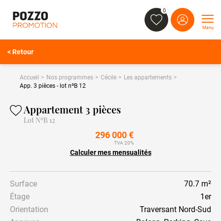
0
Menu
< Retour
Accueil
Nos programmes
Cécile
Les appartements
App. 3 pièces - lot nºB 12
Appartement 3 pièces
Lot NºB 12
296 000 €
TVA 20%
Calculer mes mensualités
Surface
70.7 m²
Étage
1er
Orientation
Traversant Nord-Sud