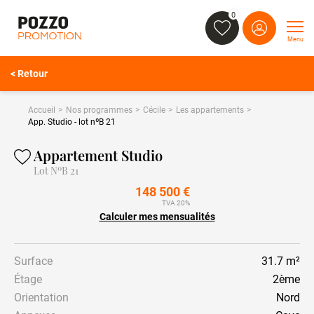
0
Menu
< Retour
Accueil
Nos programmes
Cécile
Les appartements
App. Studio - lot nºB 21
Appartement Studio
Lot NºB 21
148 500 €
TVA 20%
Calculer mes mensualités
Surface
31.7 m²
Étage
2ème
Orientation
Nord